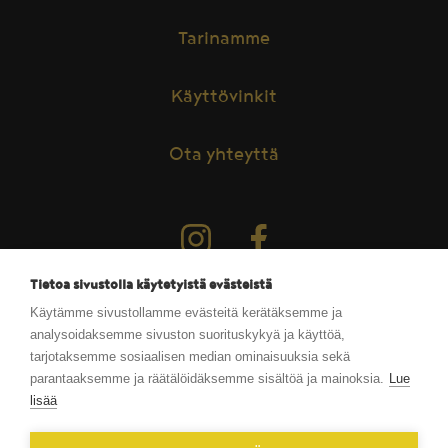
Tarinamme
Käyttövinkit
Ota yhteyttä
Seuraa meitä instagramissa
Seuraa meitä facebookissa
Tietoa sivustolla käytetyistä evästeistä
Käytämme sivustollamme evästeitä kerätäksemme ja
analysoidaksemme sivuston suorituskykyä ja käyttöä,
tarjotaksemme sosiaalisen median ominaisuuksia sekä
parantaaksemme ja räätälöidäksemme sisältöä ja mainoksia.
Lue
HKFoods
lisää
PL 50, 20521 Turku