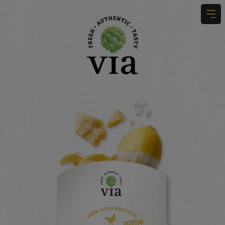
Etusivu
Tuotteet
Tarinamme
Käyttövinkit
Ota yhteyttä
Hae sivustolta