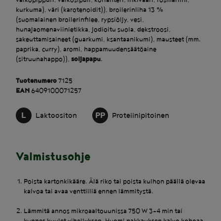
valkopippuri, valkosipuli, korianteri, inkivääri, rosmariini,
kurkuma), väri (karotenoidit)), broilerinliha 13 %
(suomalainen broilerinfilee, rypsiöljy, vesi,
hunajaomenaviinietikka, jodioitu suola, dekstroosi,
sakeuttamisaineet (guarkumi, ksantaanikumi), mausteet (mm.
paprika, curry), aromi, happamuudensäätöaine
(sitruunahappo)),
soijapapu
.
Tuotenumero
7125
EAN
6409100071257
L
PP
Laktoositon
Proteiinipitoinen
Valmistusohje
Poista kartonkikääre. Älä riko tai poista kulhon päällä olevaa
kalvoa tai avaa venttiiliä ennen lämmitystä.
Lämmitä annos mikroaaltouunissa 750 W 3-4 min tai