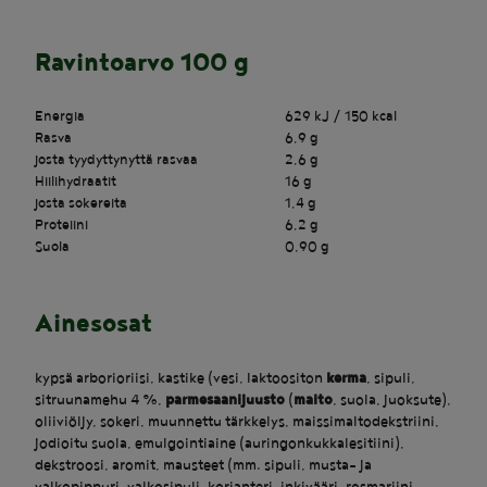
Ravintoarvo 100 g
Energia
629 kJ / 150 kcal
Rasva
6,9 g
josta tyydyttynyttä rasvaa
2,6 g
Hiilihydraatit
16 g
josta sokereita
1,4 g
Proteiini
6,2 g
Suola
0,90 g
Ainesosat
kypsä arborioriisi, kastike (vesi, laktoositon
kerma
, sipuli,
sitruunamehu 4 %,
parmesaanijuusto
(
maito
, suola, juoksute),
oliiviöljy, sokeri, muunnettu tärkkelys, maissimaltodekstriini,
jodioitu suola, emulgointiaine (auringonkukkalesitiini),
dekstroosi, aromit, mausteet (mm. sipuli, musta- ja