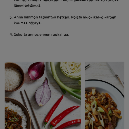
kunnes kuulet vihellyksen. Huom! pakkauksen kalvo kohoaa
lämmitettäessä.
Anna lämmön tasaantua hetken. Poista muovikalvo varoen
kuumaa höyryä.
Sekoita annos ennen ruokailua.