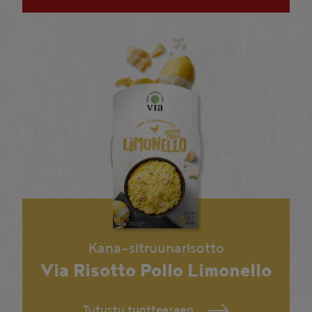
Kana-sitruunarisotto
Via Risotto Pollo Limonello
Tutustu tuotteeseen