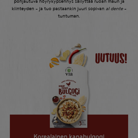
pohjautuva höyrykypsennys säilyttää ruoan maun ja
kiinteyden – ja tuo pastaankin juuri sopivan
al dente
-
tuntuman.
Korealainen kanabulgogi