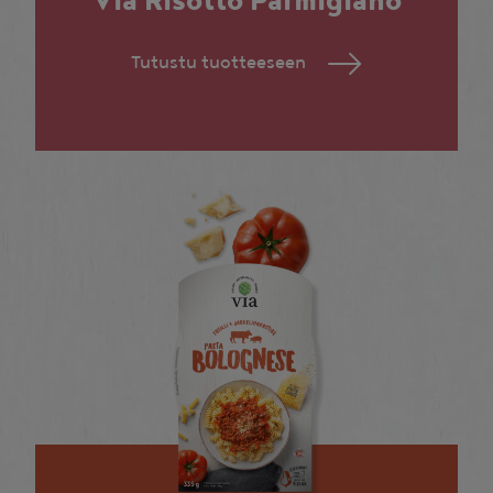
Via Risotto Parmigiano
Tutustu tuotteeseen