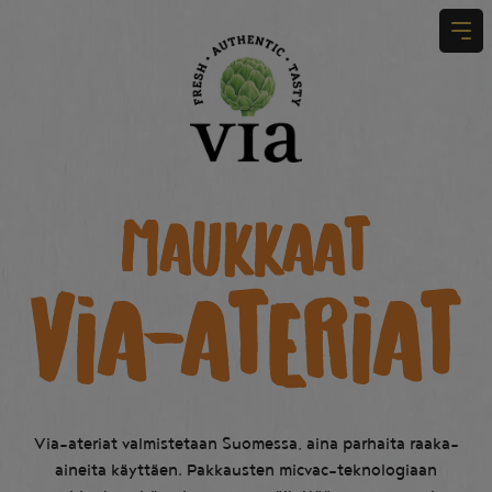
Etusivu
Tuotteet
Ateriat
Tarinamme
Käyttövinkit
Ota yhteyttä
Hae sivustolta
Via-ateriat valmistetaan Suomessa, aina parhaita raaka-
aineita käyttäen. Pakkausten micvac-teknologiaan