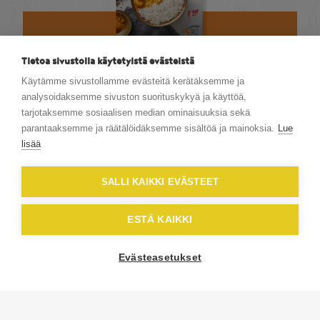
Intialainen kanacurry
Tietoa sivustolla käytetyistä evästeistä
Via Chicken Tikka Masala
Käytämme sivustollamme evästeitä kerätäksemme ja
analysoidaksemme sivuston suorituskykyä ja käyttöä,
tarjotaksemme sosiaalisen median ominaisuuksia sekä
Tutustu tuotteeseen
parantaaksemme ja räätälöidäksemme sisältöä ja mainoksia.
Lue
lisää
SALLI KAIKKI EVÄSTEET
ESTÄ KAIKKI
Evästeasetukset