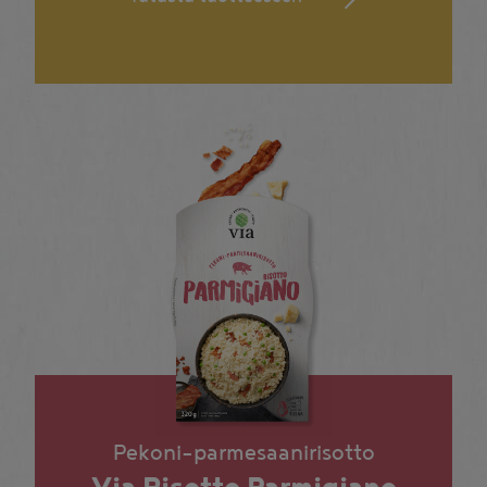
Pekoni-parmesaanirisotto