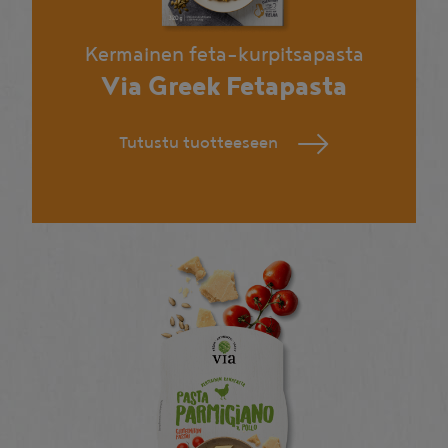
Kermainen feta-kurpitsapasta
Via Greek Fetapasta
Tutustu tuotteeseen